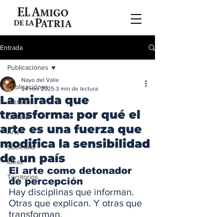
Entrada
Publicaciónes
Nayo del Valle
Publicaciónes
24 nov 2025
3 min de lectura
La mirada que
Historia
transforma: por qué el
Cultura
arte es una fuerza que
Arte
modifica la sensibilidad
Sociedad
de un país
Ideas
El arte como detonador 
Territorios
de percepción
Hay disciplinas que informan. 
Otras que explican. Y otras que 
transforman.