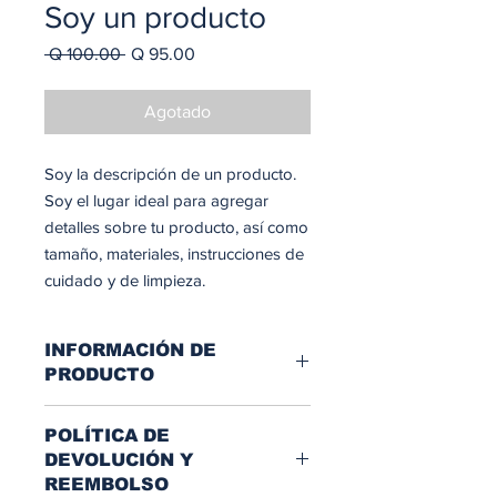
Soy un producto
Precio
Precio
 Q 100.00 
Q 95.00
de
oferta
Agotado
Soy la descripción de un producto. 
Soy el lugar ideal para agregar 
detalles sobre tu producto, así como 
tamaño, materiales, instrucciones de 
cuidado y de limpieza.
INFORMACIÓN DE
PRODUCTO
Soy la descripción de un producto.
POLÍTICA DE
Soy el lugar ideal para agregar
DEVOLUCIÓN Y
detalles sobre tu producto, así como
REEMBOLSO
tamaño, materiales, instrucciones de