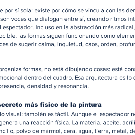
 por sí sola: existe por cómo se vincula con las de
 son voces que dialogan entre sí, creando ritmos in
l espectador. Incluso en la abstracción más radical
nocible, las formas siguen funcionando como elemen
es de sugerir calma, inquietud, caos, orden, profu
organiza formas, no está dibujando cosas: está con
mocional dentro del cuadro. Esa arquitectura es lo 
presencia, densidad y resonancia.
secreto más físico de la pintura
lo visual: también es táctil. Aunque el espectador 
 genera una reacción física. La materia, aceite, acrí
cillo, polvo de mármol, cera, agua, tierra, metal, de