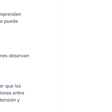
omprenden 
ta puede 
enes observan 
ar que las 
iones entre 
tensión y 