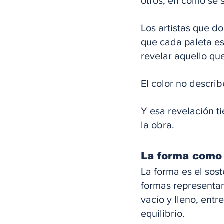
otros, en cómo se 
Los artistas que d
que cada paleta es
revelar aquello qu
El color no describe
Y esa revelación t
la obra.
La forma como 
La forma es el sos
formas representan
vacío y lleno, entr
equilibrio. 