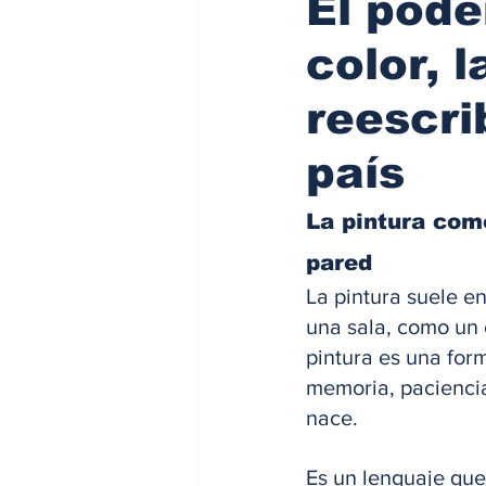
El pode
color, 
reescri
país
La pintura com
pared
La pintura suele e
una sala, como un o
pintura es una for
memoria, paciencia
nace. 
Es un lenguaje que