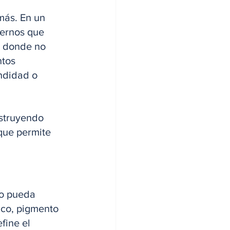
más. En un 
ternos que 
, donde no 
tos 
ndidad o 
struyendo 
que permite 
no pueda 
lico, pigmento 
fine el 