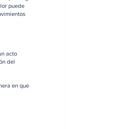
lor puede 
ovimientos 
un acto 
ón del 
nera en que 