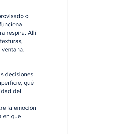
provisado o 
 funciona 
 respira. Allí 
texturas, 
 ventana, 
as decisiones 
perficie, qué 
idad del 
tre la emoción 
a en que 