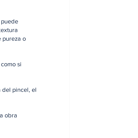
o puede 
textura 
e pureza o 
 como si 
del pincel, el 
a obra 