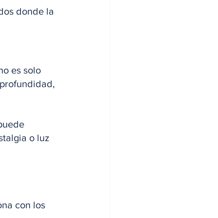
ndos donde la 
no es solo 
 profundidad, 
 puede 
algia o luz 
ona con los 