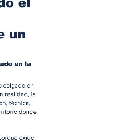
do el
e un
ado en la 
o colgado en 
 realidad, la 
n, técnica, 
ritorio donde 
porque exige 