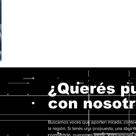
n
d
¿Querés pu
con nosot
Buscamos voces que aporten mirada, contex
la región. Si tenés una propuesta, una idea o
compartido, queremos leerte. Valoramos la es