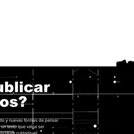
blicar
ros?
to y nuevas formas de pensar
 un texto que valga ser
critura cuidada, el