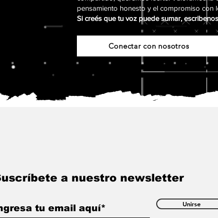
pensamiento honesto y el compromiso con l
Si creés que tu voz puede sumar, escribenos
Conectar con nosotros
uscríbete a nuestro newsletter
Unirse