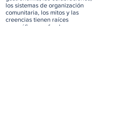
los sistemas de organización 
comunitaria, los mitos y las 
creencias tienen raíces 
geográficas profundas.
Por eso la cultura no 
debería usarse como un 
recurso utilitario.
Por eso la cultura no debe 
instrumentalizarse. 
Por eso la cultura se honra.
Honrar la cultura implica 
escuchar el territorio; 
conocerlo; comprenderlo como 
un espacio vivo donde la 
identidad se renueva. Significa 
reconocer que cada paisaje es 
una pieza de un rompecabezas 