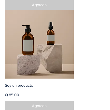
Agotado
Soy un producto
Precio
Q 85.00
Agotado