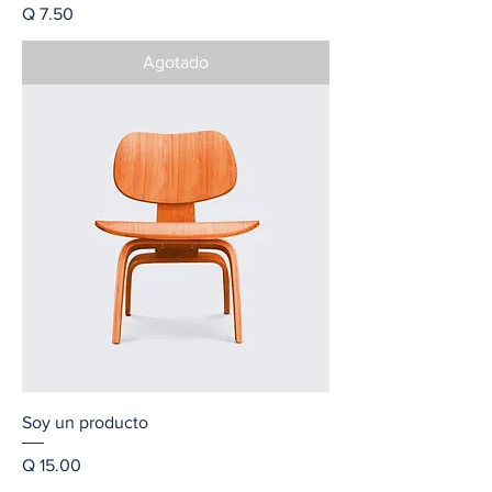
Precio
Q 7.50
Agotado
Soy un producto
Precio
Q 15.00