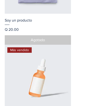
Soy un producto
Precio
Q 20.00
Agotado
Más vendido